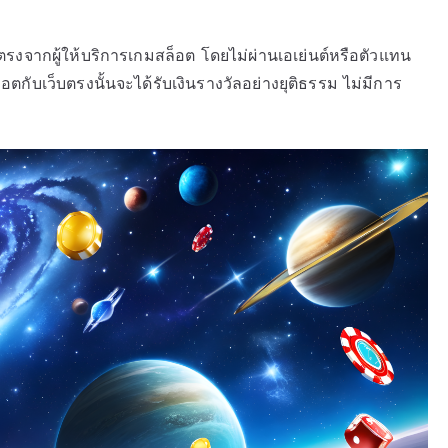
ตรงจากผู้ให้บริการเกมสล็อต โดยไม่ผ่านเอเย่นต์หรือตัวแทน
อตกับเว็บตรงนั้นจะได้รับเงินรางวัลอย่างยุติธรรม ไม่มีการ