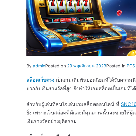
By
admin
Posted on
29 พฤศจิกายน 2023
Posted in
PGS
สล็อตเว็บตรง
เป็นเกมเดิมพันยอดนิยมที่ได้รับความนิ
บวกกับเงินรางวัลที่สูง จึงทำให้เกมสล็อตเป็นเกมที่ไ
สำหรับผู้เล่นที่สนใจเล่นเกมสล็อตออนไลน์ ที่
SNC1
ยิ่ง เพราะเว็บสล็อตที่ดีและมีคุณภาพนั้นจะช่วยให้ผู้
เงินรางวัลอย่างยุติธรรม