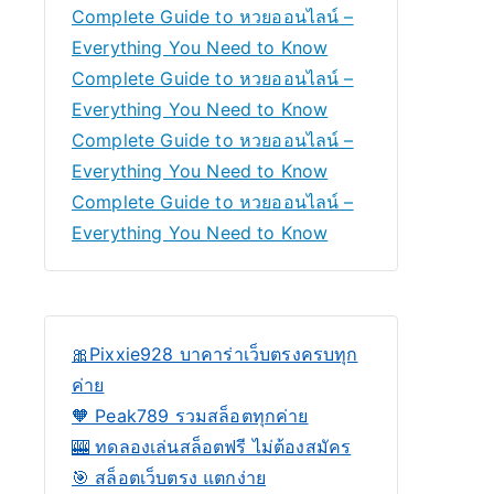
Complete Guide to หวยออนไลน์ –
Everything You Need to Know
Complete Guide to หวยออนไลน์ –
Everything You Need to Know
Complete Guide to หวยออนไลน์ –
Everything You Need to Know
Complete Guide to หวยออนไลน์ –
Everything You Need to Know
🎀Pixxie928 บาคาร่าเว็บตรงครบทุก
ค่าย
🧡 Peak789 รวมสล็อตทุกค่าย
🎰 ทดลองเล่นสล็อตฟรี ไม่ต้องสมัคร
🎯 สล็อตเว็บตรง แตกง่าย