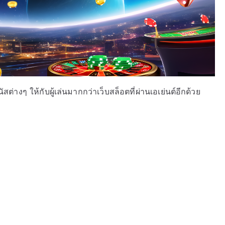
่างๆ ให้กับผู้เล่นมากกว่าเว็บสล็อตที่ผ่านเอเย่นต์อีกด้วย