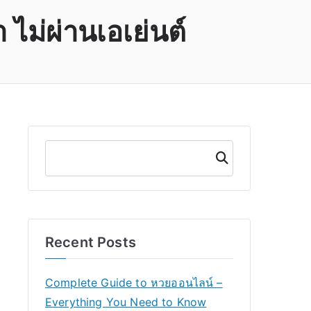
 ไม่ผ่านเอเย่นต์
ค้
ค้นหา
น
ห
า
Recent Posts
Complete Guide to หวยออนไลน์ –
Everything You Need to Know