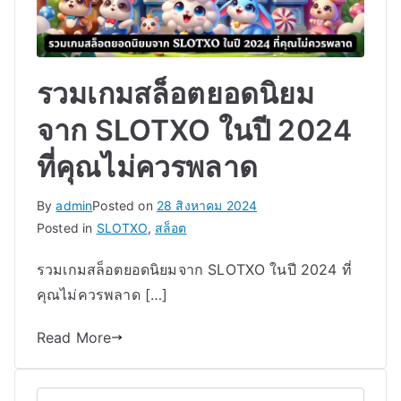
รวมเกมสล็อตยอดนิยม
จาก SLOTXO ในปี 2024
ที่คุณไม่ควรพลาด
By
admin
Posted on
28 สิงหาคม 2024
Posted in
SLOTXO
,
สล็อต
รวมเกมสล็อตยอดนิยมจาก SLOTXO ในปี 2024 ที่
คุณไม่ควรพลาด […]
Read More
ค้