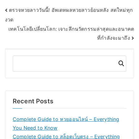
แนะแนว
ตรวจหวยลาววันนี้! อัพเดทผลหวยลาวย้อนหลัง สดใหม่ทุก
งวด
เรื่อง
เทคโนโลยีเปลี่ยนโลก: เจาะลึกนวัตกรรมล่าสุดและอนาคต
ที่กำลังจะมาถึง
ค้
ค้นหา
น
ห
า
Recent Posts
Complete Guide to หวยออนไลน์ – Everything
You Need to Know
Complete Guide to สล็อตเว็บตรง – Everything