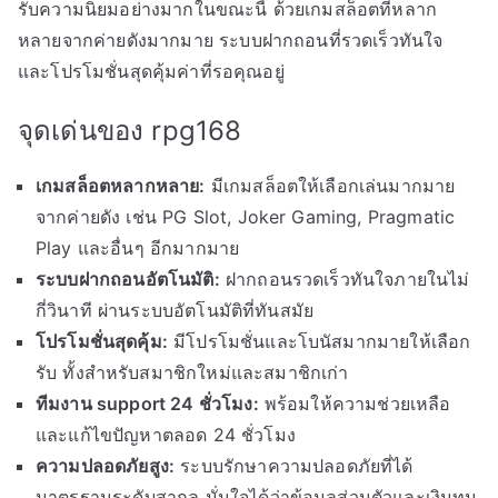
รับความนิยมอย่างมากในขณะนี้ ด้วยเกมสล็อตที่หลาก
หลายจากค่ายดังมากมาย ระบบฝากถอนที่รวดเร็วทันใจ
และโปรโมชั่นสุดคุ้มค่าที่รอคุณอยู่
จุดเด่นของ rpg168
เกมสล็อตหลากหลาย:
มีเกมสล็อตให้เลือกเล่นมากมาย
จากค่ายดัง เช่น PG Slot, Joker Gaming, Pragmatic
Play และอื่นๆ อีกมากมาย
ระบบฝากถอนอัตโนมัติ:
ฝากถอนรวดเร็วทันใจภายในไม่
กี่วินาที ผ่านระบบอัตโนมัติที่ทันสมัย
โปรโมชั่นสุดคุ้ม:
มีโปรโมชั่นและโบนัสมากมายให้เลือก
รับ ทั้งสำหรับสมาชิกใหม่และสมาชิกเก่า
ทีมงาน support 24 ชั่วโมง:
พร้อมให้ความช่วยเหลือ
และแก้ไขปัญหาตลอด 24 ชั่วโมง
ความปลอดภัยสูง:
ระบบรักษาความปลอดภัยที่ได้
มาตรฐานระดับสากล มั่นใจได้ว่าข้อมูลส่วนตัวและเงินทุน