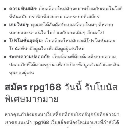
ความทันสมัย:
เว็บสล็อตใหม่มักจะมาพร้อมกับเทคโนโลยี
ที่ทันสมัย กราฟิกที่สวยงาม และระบบที่เสถียร
เกมใหม่ๆ:
คุณจะได้สัมผัสกับเกมสล็อตใหม่ๆ ที่หลาก
หลายและน่าสนใจ ไม่จำเจกับเกมเดิมๆ อีกต่อไป
โปรโมชั่นสุดคุ้ม:
เว็บสล็อตใหม่มักจะมีโปรโมชั่นและ
โบนัสที่น่าดึงดูดใจ เพื่อดึงดูดผู้เล่นใหม่
ระบบความปลอดภัย:
เว็บสล็อตที่ดีจะต้องมีระบบความ
ปลอดภัยที่ได้มาตรฐาน เพื่อปกป้องข้อมูลส่วนตัวและเงิน
ทุนของผู้เล่น
สมัคร rpg168
วันนี้ รับโบนัส
พิเศษมากมาย
หากคุณกำลังมองหาเว็บสล็อตที่ตอบโจทย์ทุกข้อที่กล่าวมา
เราขอแนะนำ
rpg168
เว็บสล็อตน้องใหม่มาแรงที่กำลังได้