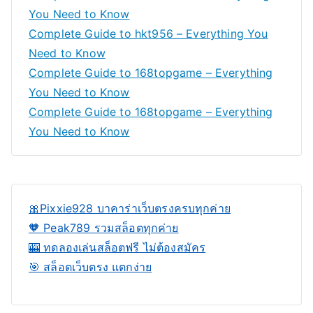
You Need to Know
Complete Guide to hkt956 – Everything You
Need to Know
Complete Guide to 168topgame – Everything
You Need to Know
Complete Guide to 168topgame – Everything
You Need to Know
🎀Pixxie928 บาคาร่าเว็บตรงครบทุกค่าย
🧡 Peak789 รวมสล็อตทุกค่าย
🎰 ทดลองเล่นสล็อตฟรี ไม่ต้องสมัคร
🎯 สล็อตเว็บตรง แตกง่าย