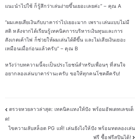
แนะนำไปใช้ ก็รู้สึกว่าเล่นง่ายขึ้นเยอะเลยค่ะ” – คุณ A
“ผมเคยเสียเงินกับบาคาร่าไปเยอะมาก เพราะเล่นแบบไม่มี
สติ หลังจากได้เรียนรู้เทคนิคการบริหารเงินทุนและการ
สังเกตเค้าไพ่ ก็ช่วยให้ผมเล่นได้ดีขึ้น และไม่เสียเงินเยอะ
เหมือนเมื่อก่อนแล้วครับ” – คุณ B
หวังว่าบทความนี้จะเป็นประโยชน์สำหรับเพื่อนๆ ที่สนใจ
อยากลองเล่นบาคาร่านะครับ ขอให้ทุกคนโชคดีครับ!
แนะแนว
ตรวจหวยลาวล่าสุด: เทคนิคแทงให้ปัง พร้อมอัพเดทเลขเด็
ด!
เรื่อง
ไขความลับสล็อต PG แท้! เล่นยังไงให้ปัง พร้อมทดลองเล่น
ฟรี ซื้อฟรีสปินได้!