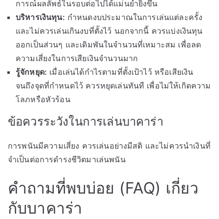
การณ์ผลลัพธ์ในรอบต่อไปได้แม่นยำยิ่งขึ้น
บริหารเงินทุน:
กำหนดงบประมาณในการเล่นแต่ละครั้ง
และไม่ควรเล่นเกินงบที่ตั้งไว้ นอกจากนี้ ควรแบ่งเงินทุน
ออกเป็นส่วนๆ และเดิมพันในจำนวนที่เหมาะสม เพื่อลด
ความเสี่ยงในการเสียเงินจำนวนมาก
รู้จักหยุด:
เมื่อเล่นได้กำไรตามที่ตั้งเป้าไว้ หรือเสียเงิน
จนถึงจุดที่กำหนดไว้ ควรหยุดเล่นทันที เพื่อไม่ให้เกิดความ
โลภหรือหัวร้อน
ข้อควรระวังในการเล่นบาคาร่า
การพนันมีความเสี่ยง ควรเล่นอย่างมีสติ และไม่ควรนำเงินที่
จำเป็นต่อการดำรงชีวิตมาเล่นพนัน
คำถามที่พบบ่อย (FAQ) เกี่ยว
กับบาคาร่า