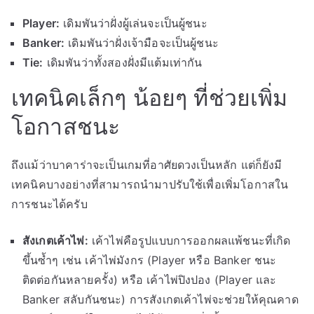
Player:
เดิมพันว่าฝั่งผู้เล่นจะเป็นผู้ชนะ
Banker:
เดิมพันว่าฝั่งเจ้ามือจะเป็นผู้ชนะ
Tie:
เดิมพันว่าทั้งสองฝั่งมีแต้มเท่ากัน
เทคนิคเล็กๆ น้อยๆ ที่ช่วยเพิ่ม
โอกาสชนะ
ถึงแม้ว่าบาคาร่าจะเป็นเกมที่อาศัยดวงเป็นหลัก แต่ก็ยังมี
เทคนิคบางอย่างที่สามารถนำมาปรับใช้เพื่อเพิ่มโอกาสใน
การชนะได้ครับ
สังเกตเค้าไพ่:
เค้าไพ่คือรูปแบบการออกผลแพ้ชนะที่เกิด
ขึ้นซ้ำๆ เช่น เค้าไพ่มังกร (Player หรือ Banker ชนะ
ติดต่อกันหลายครั้ง) หรือ เค้าไพ่ปิงปอง (Player และ
Banker สลับกันชนะ) การสังเกตเค้าไพ่จะช่วยให้คุณคาด