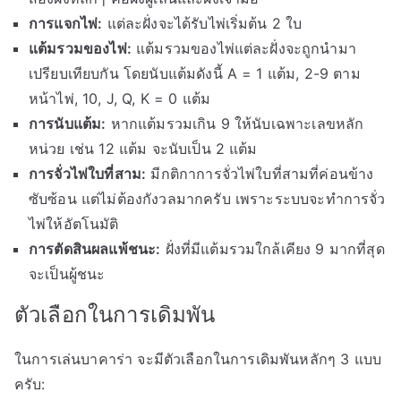
การแจกไพ่:
แต่ละฝั่งจะได้รับไพ่เริ่มต้น 2 ใบ
แต้มรวมของไพ่:
แต้มรวมของไพ่แต่ละฝั่งจะถูกนำมา
เปรียบเทียบกัน โดยนับแต้มดังนี้ A = 1 แต้ม, 2-9 ตาม
หน้าไพ่, 10, J, Q, K = 0 แต้ม
การนับแต้ม:
หากแต้มรวมเกิน 9 ให้นับเฉพาะเลขหลัก
หน่วย เช่น 12 แต้ม จะนับเป็น 2 แต้ม
การจั่วไพ่ใบที่สาม:
มีกติกาการจั่วไพ่ใบที่สามที่ค่อนข้าง
ซับซ้อน แต่ไม่ต้องกังวลมากครับ เพราะระบบจะทำการจั่ว
ไพ่ให้อัตโนมัติ
การตัดสินผลแพ้ชนะ:
ฝั่งที่มีแต้มรวมใกล้เคียง 9 มากที่สุด
จะเป็นผู้ชนะ
ตัวเลือกในการเดิมพัน
ในการเล่นบาคาร่า จะมีตัวเลือกในการเดิมพันหลักๆ 3 แบบ
ครับ: