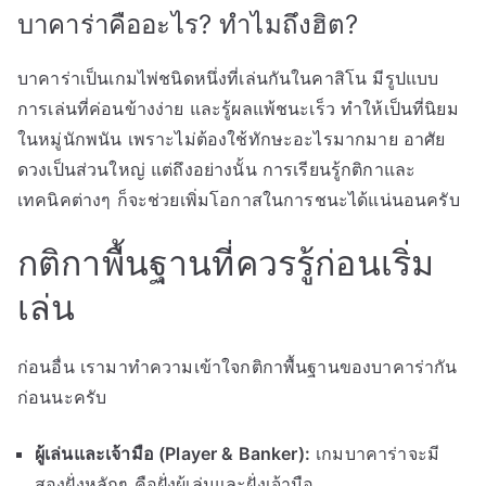
บาคาร่าคืออะไร? ทำไมถึงฮิต?
บาคาร่าเป็นเกมไพ่ชนิดหนึ่งที่เล่นกันในคาสิโน มีรูปแบบ
การเล่นที่ค่อนข้างง่าย และรู้ผลแพ้ชนะเร็ว ทำให้เป็นที่นิยม
ในหมู่นักพนัน เพราะไม่ต้องใช้ทักษะอะไรมากมาย อาศัย
ดวงเป็นส่วนใหญ่ แต่ถึงอย่างนั้น การเรียนรู้กติกาและ
เทคนิคต่างๆ ก็จะช่วยเพิ่มโอกาสในการชนะได้แน่นอนครับ
กติกาพื้นฐานที่ควรรู้ก่อนเริ่ม
เล่น
ก่อนอื่น เรามาทำความเข้าใจกติกาพื้นฐานของบาคาร่ากัน
ก่อนนะครับ
ผู้เล่นและเจ้ามือ (Player & Banker):
เกมบาคาร่าจะมี
สองฝั่งหลักๆ คือฝั่งผู้เล่นและฝั่งเจ้ามือ