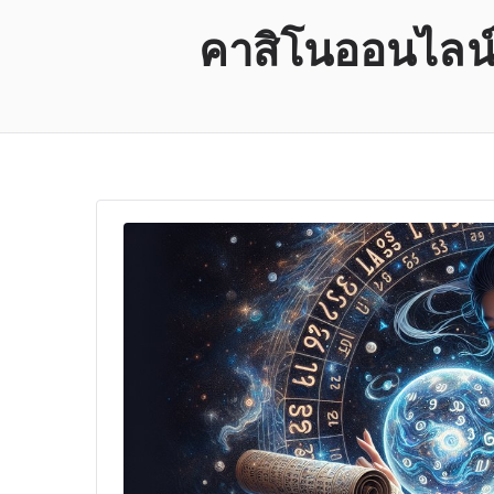
Skip
คาสิโนออนไลน์ เ
to
content