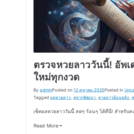
ตรวจหวยลาววันนี้! อัพ
ใหม่ทุกงวด
By
admin
Posted on
12 ตุลาคม 2025
Posted in
Unca
Tagged
ผลหวยลาว
,
สลากพัฒนา
,
หวยลาวย้อนหลัง
,
ห
เช็คผลหวยลาววันนี้ สดๆ ร้อนๆ ได้ที่นี่! สำหรั
Read More