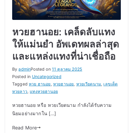
หวยฮานอย: เคล็ดลับแทง
ให้แม่นยำ อัพเดทผลล่าสุด
และแหล่งแทงที่น่าเชื่อถือ
By
admin
Posted on
11 ตุลาคม 2025
Posted in
Uncategorized
Tagged
หวย ฮานอย
,
หวยฮานอย
,
หวยเวียดนาม
,
เลขเด็ด
หวยลาว
,
แทงหวยฮานอย
หวยฮานอย หรือ หวยเวียดนาม กำลังได้รับความ
นิยมอย่างมากใน […]
Read More