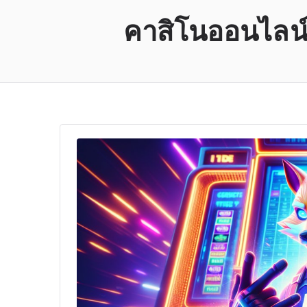
Skip
คาสิโนออนไลน์ เ
to
content