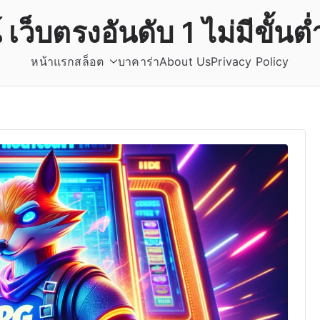
ว็บตรงอันดับ 1 ไม่มีขั้นต่ำ
หน้าแรก
สล็อต
บาคาร่า
About Us
Privacy Policy