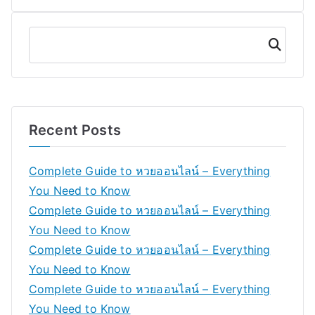
ค้
ค้นหา
น
ห
า
Recent Posts
Complete Guide to หวยออนไลน์ – Everything
You Need to Know
Complete Guide to หวยออนไลน์ – Everything
You Need to Know
Complete Guide to หวยออนไลน์ – Everything
You Need to Know
Complete Guide to หวยออนไลน์ – Everything
You Need to Know