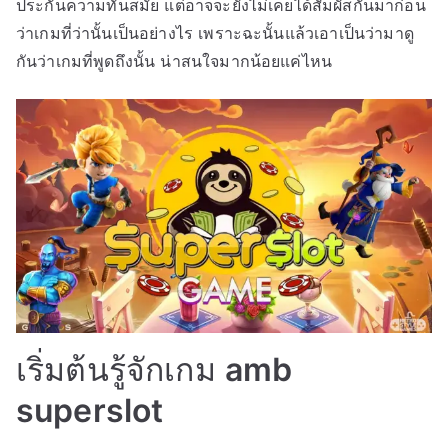
ประกันความทันสมัย แต่อาจจะยังไม่เคยได้สัมผัสกันมาก่อน
ว่าเกมที่ว่านั้นเป็นอย่างไร เพราะฉะนั้นแล้วเอาเป็นว่ามาดู
กันว่าเกมที่พูดถึงนั้น น่าสนใจมากน้อยแค่ไหน
เริ่มต้นรู้จักเกม
amb
superslot