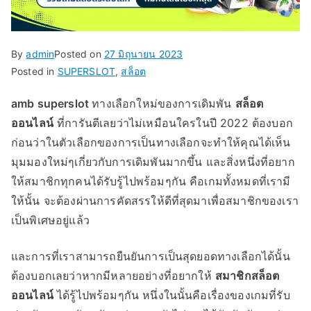
By
admin
Posted on
27 มิถุนายน 2023
Posted in
SUPERSLOT
,
สล็อต
amb superslot
ทางเลือกใหม่ของการเดิมพัน
สล็อต
ออนไลน์
ที่การันตีเลยว่าไม่เหมือนใครในปี 2022 ต้องบอก
ก่อนว่าในตัวเลือกของการเป็นทางเลือกจะทำให้คุณได้เห็น
มุมมองใหม่ๆเกี่ยวกับการเดิมพันมากขึ้น และสิ่งหนึ่งที่อยาก
ให้สมาชิกทุกคนได้รับรู้ไปพร้อมๆกัน คือเกมทั้งหมดที่เรามี
ให้นั้น จะต้องผ่านการคัดสรรให้ดีที่สุดมาเพื่อสมาชิกของเรา
เป็นพิเศษอยู่แล้ว
และการที่เราสามารถยืนยันการเป็นสุดยอดทางเลือกได้นั้น
ต้องบอกเลยว่าหากมีหลายอย่างที่อยากให้
สมาชิกสล็อต
ออนไลน์
ได้รู้ไปพร้อมๆกัน หนึ่งในนั้นคือเรื่องของเกมที่รับ