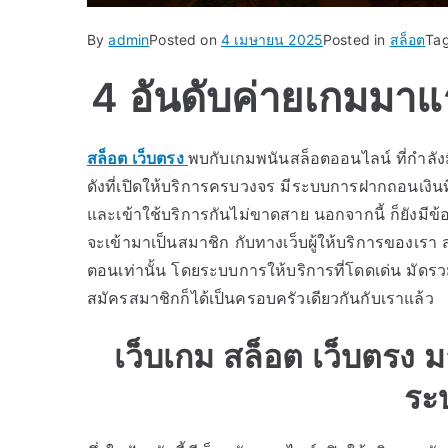
By
admin
Posted on
4 เมษายน 2025
Posted in
สล็อต
Ta
4 อันดับค่ายเกมมาแรง 
สล็อต เว็บตรง
พบกับเกมพนันสล็อตออนไลน์ ที่กำลัง
ดังที่เปิดให้บริการครบวงจร มีระบบการฝากถอนเงินที่
และเข้าใช้บริการกันไม่ขาดสาย นอกจากนี้ ก็ยังมีข
จะเข้ามาเป็นสมาชิก กับทางเว็บผู้ให้บริการของเรา ส
ตอนเท่านั้น โดยระบบการให้บริการที่โดดเด่น มัดรว
สมัครสมาชิกก็ได้เป็นครอบครัวเดียวกันกับเราแล้ว
เว็บเกม สล็อต เว็บตรง มา
ระบ