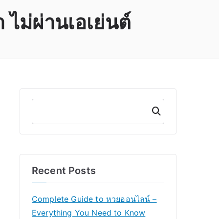
 ไม่ผ่านเอเย่นต์
ค้
ค้นหา
น
ห
า
Recent Posts
Complete Guide to หวยออนไลน์ –
Everything You Need to Know