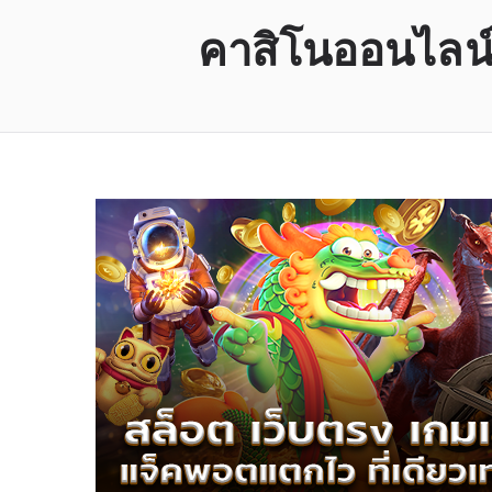
Skip
คาสิโนออนไลน์ เ
to
content