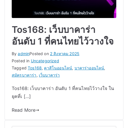
Tos168: เว็บบาคาร่า
อันดับ 1 ที่คนไทยไว้วางใจ
By
admin
Posted on
2 สิงหาคม 2025
Posted in
Uncategorized
Tagged
Tos168
,
คาสิโนออนไลน์
,
บาคาร่าออนไลน์
,
สมัครบาคาร่า
,
เว็บบาคาร่า
Tos168: เว็บบาคาร่า อันดับ 1 ที่คนไทยไว้วางใจ ใน
ยุคที่เ […]
Read More